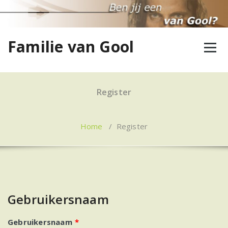
Ga
naar
de
inhoud
Familie van Gool
Register
Home
/
Register
Gebruikersnaam
Gebruikersnaam
*